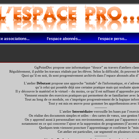
ce associations...
l'espace abonnés...
l'espace perso...
GgPointDoc propose une informatique “douce” au travers d'ateliers classé
Régulièrement, il publie les travaux réalisés par les élèves. Selon la difficulté, ils peuvent
Quoi qu’il en soit, ils sont progressivement archivés dans l’espace abonnés afin d
L’atelier
Débutant
propose une approche “initiale” de l'informatique, et s’adres
qu’à celui qui possède déjà une certaine pratique mais qui souhaite ajuster
Il y découvre le matériel et le virtuel – du moins, ce qu’il est suffisant d’apprendre p
Viennent ensuite des exercices pratiques qui permettent de se familiariser avec la
Tout au long de ce module, on s’imprègne progressivement de la logique info
Tout y est mis en œuvre pour gommer les appréhensions avec le
----------
L’atelier
Intermédiaire
verrouille les bases par l’exerci
On réalise des documents simples et utiles – des cartes de vœux, une gestio
On y apprend aussi à personnaliser son environnement, autant par l’apparence 
notamment en ce qui concerne l’ajout et la suppression de programmes (l’accent est
Quelques tests viennent ponctuer l’apprentissage et confirmer le “mi
Cet atelier est particulier, car segmenté en plusieurs nive
----------