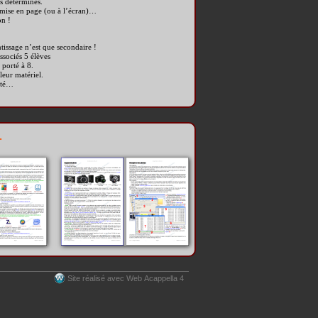
s déterminés.
a mise en page (ou à l’écran)…
on !
tissage n’est que secondaire !
ssociés 5 élèves
 porté à 8.
leur matériel.
cité…
.
Site réalisé avec Web Acappella 4