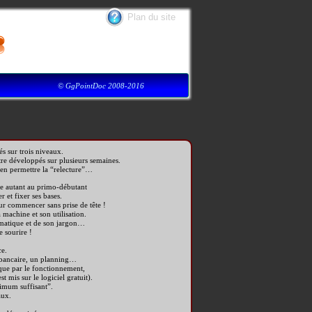
Plan du site
© GgPointDoc 2008-2016
s sur trois niveaux.
 être développés sur plusieurs semaines.
’en permettre la “relecture”…
se autant au primo-débutant
 et fixer ses bases.
our commencer sans prise de tête !
 machine et son utilisation.
rmatique et de son jargon…
 sourire !
ce.
n bancaire, un planning…
que par le fonctionnement,
 mis sur le logiciel gratuit).
nimum suffisant”.
aux.