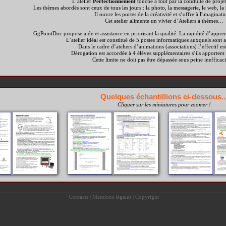
L’atelier
Perfectionnement
touche à tout par la conduite de projet
Les thèmes abordés sont ceux de tous les jours : la photo, la messagerie, le web, l
Il ouvre les portes de la créativité et s’offre à l'imaginati
Cet atelier alimente un vivier d’Ateliers à thèmes…
GgPointDoc propose aide et assistance en priorisant la qualité. La rapidité d’appren
L’atelier idéal est constitué de 5 postes informatiques auxquels sont a
Dans le cadre d’ateliers d’animations (associations) l’effectif est
Dérogation est accordée à 4 élèves supplémentaires s’ils apportent 
Cette limite ne doit pas être dépassée sous peine ineffica
Quelques échantillions ci-dessous..
Cliquer sur les miniatures pour zoomer !
Contacts
|
Mentions légales
|
Copyright